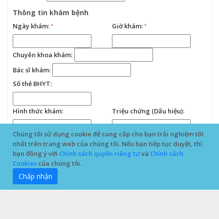
Thông tin khám bệnh
Ngày khám:
*
Giờ khám:
*
Chuyên khoa khám:
Bác sĩ khám:
Số thẻ BHYT:
Hình thức khám:
Triệu chứng (Dấu hiệu):
Chúng tôi sử dụng cookie để cung cấp cho bạn trải nghiệm tốt
nhất trên trang web của chúng tôi. Nếu bạn tiếp tục duyệt, thì
điều khoản sử dụng
bạn đồng ý với
Chính sách quyền riêng tư
và
Chính sách
Cookies
của chúng tôi.
ĐĂNG KÝ
2026 © Cổng thông tin y tế.
Chấp nhận
All Rights Reserved.