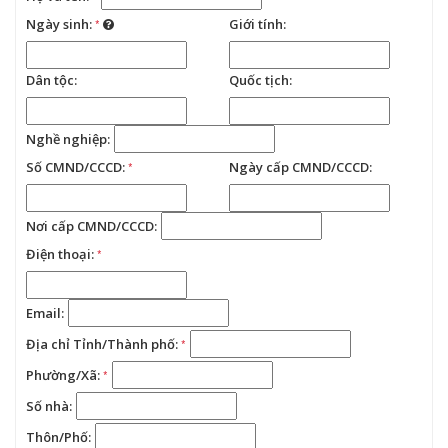
Ngày sinh:
*
Giới tính:
Dân tộc:
Quốc tịch:
Nghề nghiệp:
Số CMND/CCCD:
*
Ngày cấp CMND/CCCD:
Nơi cấp CMND/CCCD:
Điện thoại:
*
Email:
Địa chỉ Tỉnh/Thành phố:
*
Phường/Xã:
*
Số nhà:
Thôn/Phố: