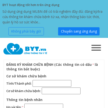
BYT hoạt động tốt hơn trên ứng dụng
Sử dụng ứng dụng MLBN để có trải nghiệm đầy đủ: đăng ký/tra
cứu thông tin khám chữa bệnh từ xa, nhận thông báo tức thời,
quản lý hồ sơ sức khỏe...
Không phải bây giờ
Chuyển sang ứng dụng
ĐĂNG KÝ KHÁM CHỮA BỆNH (Các thông tin có dấu
là
*
thông tin bắt buộc)
Cơ sở khám chữa bệnh
Tỉnh/Thành phố:
Cơ sở khám chữa bệnh:
Thông tin bệnh nhân
Họ và tên:
*